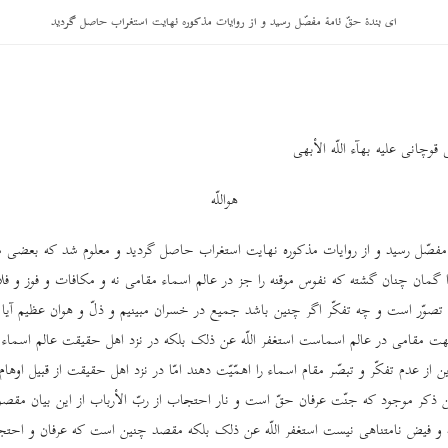
ای بندۀ حقّ نامۀ مفصّل رسید و از روایات مذکوره نهایت استغراب حاصل گردید
قوچانی علیه بهآء اللّه الأبهی
هواللّه
 مفصّل رسید و از روایات مذکوره نهایت استغراب حاصل گردید و معلوم شد که بعضی م
ذا گمان چنان گشته که نفوس موقنه را جز در عالم اسماء مقامی نه و مکافات و فوز و 
ه تصوّر است و چه تفکّر اگر چنین باشد جمیع در خسران مبینیم و ذلّ و هوان عظیم آیا 
هت مقامی در عالم اسماست استغفر اللّه عن ذلک بلکه در نزد اهل حقیقت عالم اسماء ر
از عدم تفکّر و تبصّر مقام اسماء را اهمّیّت دهند امّا در نزد اهل حقیقت از قبیل اوها
این ذکر موجود که جنّت عرفان حقّ است و نار احتجاب از ربّ الأرباب از این بیان مقص
ه و فیض نامتناهی نیست استغفر اللّه عن ذلک بلکه مقصد چنین است که عرفان و احتج