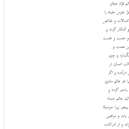
م فؤاد عرفان
 نفوس مقبله را
 کمالات و نقائص
و آشکار گردد و
د و نعمت و نقمت
این نعمت و
بگمارد و چون
لت انسان در
درآمده و اگر
ا هر عالم مادون
باخبر گردد و
ید عالم جماد
یخبر زیرا حوصلۀ
 یابد و مواهبی
ند و از ادراکات