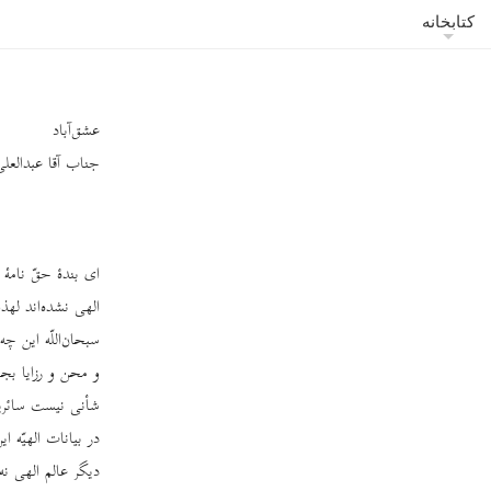
کتابخانه
عشق‌آباد
جناب آقا عبدالعلی 
ای بندۀ حقّ نامۀ
الهی نشده‌اند له
سبحان‌اللّه این چ
و محن و رزایا بج
شأنی نیست سائرین 
در بیانات الهیّه 
دیگر عالم الهی ن