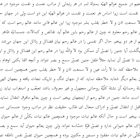
 در جمیع عوالم الهیّه بمنزلۀ ثمر در هر رتبه‌ئی از مراتب نعمت و نقمت موجود در عال
مت است زیرا اساس هر نعمت و نقمت در عوالم الهیّه این دو است ولی در جهان حقّ
لا سمعت اذن و لا خطر بقلب بشر موجود زیرا این عالم فانی مانند عالم رحم است که
 عالم رحم معلوم نه چون از عالم رحم باین عالم آید نقائص و کمالات جسمانیّه ظاهر 
م از هر دو بیخبر حال اگر نفسی را در عالم رحم بیان فضائل و رذائل این جهان می‌ش
گشت آیا جنین را تصوّر آن ممکن بود لا واللّه زیرا در عالم رحم این فضائل و رذائل و 
تا تصوّر آن نماید مثلاً طفل جنین تصوّر سمع و بصر نتواند و آنچه القا بکنی اوهام 
هد ملاحظه کند ما لا رأت عین و لا سمعت اذن و لا خطر بقلب جنین همچنین است حا
 بعالم دیگر شتابد ملاحظه نماید که از جهان تنگ و تاریک نجات یافته و بجهان الهی 
ۀ رحمانیّه آن نشئۀ کلّیّۀ روحانی مجهول و غیر معروف باشد تعجّب و استغراب نیاید زیر
 است مانند جنین در عالم رحم از اینجهان بیخبر است و چون بعالم مافوق انتقال نماید 
ل از انتقال تصوّر و ادراک محال ای طالب حقیقت نظر در مراتب وجود جسمانی نمائ
ت بیخبر است و حال آنکه عالم نبات موجود و همچنین عالم نبات بکلّی از عالم حیوان ب
راک عالم حیوانی ندارد و تصوّر قوّۀ حسّاسه نتواند ولی چون بعالم حیوان آید سمع و بصر
ّی در عالم نبات مفقود و مستور و مکنون بوده و همچنین حیوان تصوّر نفس ناطقه نتوا