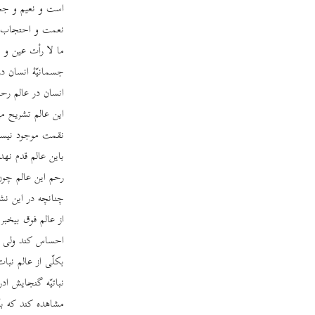
است و نعیم و جحیم
نعمت و احتجاب نق
ما لا رأت عین و 
جسمانیّۀ انسان در
انسان در عالم رح
این عالم تشریح می
نقمت موجود نیست 
باین عالم قدم ن
رحم این عالم چون
چنانچه در این نشئ
از عالم فوق بیخبر
احساس کند ولی قب
بکلّی از عالم نبا
نباتیّه گنجایش اد
مشاهده کند که بکل