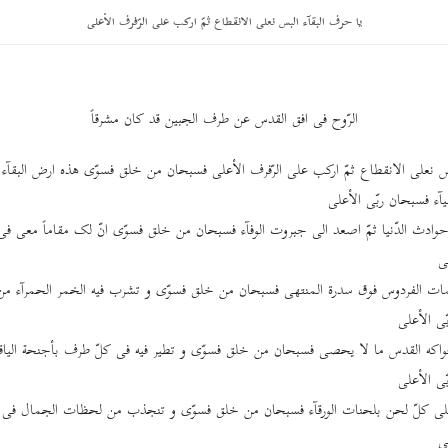
یا حرف البقآء البس نعلی الانقطاع ثمّ ارکب علی الرّفرف الأعلی
الرّوح فی افق القدس عن طرف الجبین قد کان مشرقاً
س نعلی الانقطاع ثمّ ارکب علی الرّفرف الأعلی فسبحان من خلق فسوّی هذه ارض البقآء م
آء فسبحان ربّی الأعلی
وادث الدّنیا ثمّ اصعد الی جبروت الوفآء فسبحان من خلق فسوّی انّ لک مقاماً معی فی
ی
ات الفردوس فوق سدرة المنتهی فسبحان من خلق فسوّی و تشرب فیه الخمر الحمرآء من 
ی الأعلی
واکه القدس ما لا یحصی فسبحان من خلق فسوّی و تطیر فیه فی کلّ طرف بأجنحة الیا
ّی الأعلی
لی کلّ لحن بلحنات الورقآء فسبحان من خلق فسوّی و تنجذب من لحظات الجمال فی ا
ی