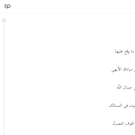
ا وقع علیها
 سرادق الأبهی
جمال اللّه
قوت فی الممالک
لغرف الحمرآء