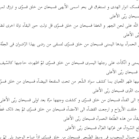
نفسک انوار الهدی و تستغرق فی بحر اسمی الأبهی فسبحان من خلق فسوّی و ترزق ثمرا
بحان ربّی الأعلی
للّه علی لحن الجهر و الخفا فسبحان من خلق فسوّی قل نزلت حور البقآء نزلة اخری لتقبّل ه
ی الأعلی
لحمرآء بیدها الیمنی فسبحان من خلق فسوّی لتسقی من رضی بهذا الرّضوان فی الجنّة ا
یمنی و اتّکأت علی رجلها الیسری فسبحان من خلق فسوّی ثمّ اظهرت حاجبها کالسّیف
 فسبحان ربّی الأعلی
ها ظهر الثّعبان بما کشف سواد الشّعر من تحت المقنعة البیضآء فسبحان من خلق فسوّی ا
ت الثّری فسبحان ربّی الأعلی
د الی الفنآء فسبحان من خلق فسوّی و کشفت وجهها مرّة بعد اولی فسبحان ربّی الأعلی
خلقت الأرواح و ارجعت القضآء الی الامضآء فسبحان من خلق فسوّی ثمّ بعد ذلک غطّت
بقآء من هذه الطّلعة الحمرآء فسبحان ربّی الأعلی
قع السّودآء عن غرّتها الغرّآء فسبحان ربّی الأعلی
 جمال المحبوب فی وسط الضّحی فسبحان من خلق فسوّی اذاً صاح الوجود بلی ثمّ ب