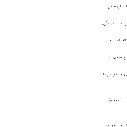
ت الرّوح من
ذا الفم الدّرّیّ
لعلیا فسبحان
 و قطعت به
ذاً بلع کلّ ما
 الوجه مرّة
لی فسبحان من