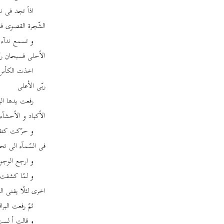
اذاً تجد فی 
الشّجرة القصوی فس
و تسمع ندآء ا
الأحلی فسبحان ربّ
اخذت الکأس ا
ربّی الأعلی
رفعت یدها ال
الأکباد و الأحشآء
و حرّکت کتفی
فی السّمآء الی تح
و ارجع الوجو
و لمّا کشفت 
اخری لئلّا یفنی ال
ثمّ رفعت البرا
و قالت أ لست