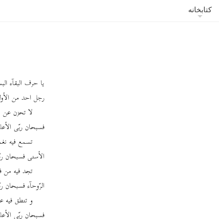
کتابخانه
یا حرف البقآء الب
رجل احد من الأولی
لا تحزن عن ح
فسبحان ربّی الأعل
تسمع فیه نغم
الأسنی فسبحان ربّ
تجد فیه من ف
الرّوحآء فسبحان رب
و تنطق فیه ع
فسبحان ربّی الأعل