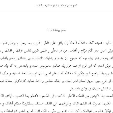
کتابت دیده شد و ندایت شنیده گشت
بنام بینندۀ دانا
ندایت شنیده گشت انشآء اللّه لا زال بافق اعلی ناظر باشی و بما یحبّ و یرضی فائز ج
ی امروز بحر کَرَم موّاج و آفتاب جود در تجلّی و ظهور طوبی لنفس عرفت و اقبلت و ویل
اهر رحمن فائز بوده چه که جمیع بآن وعده و بشارت داده‌اند طوبی للفائزین قسم بآفتاب
 مزیّن است که این لوح از صد هزار ولد صالح محبوب‌تر است و پاینده‌تر چه که ولد ص
قریب بفنا راجع شود ولکن کلمة اللّه که از قلم اعلی نازل او را فنا اخذ ننماید و مرگ ا
فی فرح مبین امروز انسان قادر است بر اینکه مقامی را اخذ نماید که ذکرش بمثابۀ نج
 و صفاتش مشرق و روشن باشد قل
لحمد بما ذکرتنی من قلمک الاعلی اذ کنت فی السّجن الاعظم بما اکتسبت ایادی الاعدآ
لکبری ای ربّ قد اقبلت الیک و توجّهت الی افقک اسئلک بمظلومیّة مطلع آیاتک و مش
ی فیکلّ عالم من عوالمک انّک انت اعلم بی منّی و انّک انت العلیم الخبیر ثمّ اسئلک یا ا