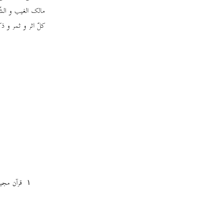
مالک الغیب و الشّ
کلّ اثر و ثمر و ذ
قرآن مجید،
١