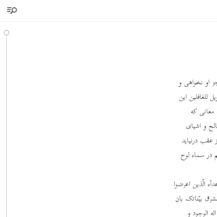
ز او نخواهی و
 للغافلین این
 معانی که
الح و اشیای
ز عقب درنیاید
م در سماء لوح
ء الّذین اعرضوا
رق بیّناتک بان
له الوجود و