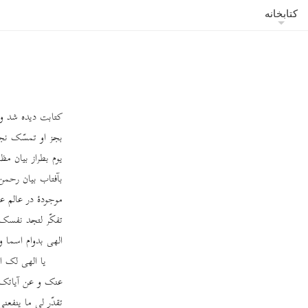
کتابخانه
کتابت دیده شد و 
بجز او تمسّک نجوئ
یوم بطراز بیان مظ
بآفتاب بیان رحمن
موجودۀ در عالم عن
تفکّر لتجد نفسک 
الهی بدوام اسما
یا الهی لک ا
عنک و عن آیاتک ا
تقدّر لی ما ینفعن