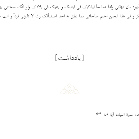
هود بان ترزقنی ولداً صالحاً لیذکرک فی ارضک و یثنیک فی بلادک ولو انّک جعلتنی بهذا 
کر و فی هذا الحین اختم مناجاتی بما نطق به احد اصفیآئک ربّ لا تذرنی فرداً و انت خی
[یادداشت]
 سورۀ انبیاء، آیۀ ٨٩