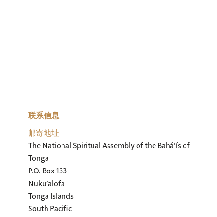
联系信息
邮寄地址
The National Spiritual Assembly of the Bahá’ís of 
Tonga

P.O. Box 133

Nuku’alofa

Tonga Islands

South Pacific