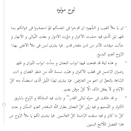
لوح مولود
۱
ان یا ملأ الغیب و الشّهود ان افرحوا فی انفسکم ثمّ استبشروا فی ذواتکم بما
۱
ظهر لیل الّذی فیه حشرت الاکوار و دوّرت الادوار و بعثت اللّیالی و الانهار و
جآئت میقات الامر من لدن مقتدر قدیر. فیا بشری لمن فی ملأ الاعلی بهذا
الرّوح العزیز البدیع.
۲
و هذه لیلة قد فتحت فیها ابواب الجنان و سدّت ابواب النّیران و ظهر
۲
رضوان الرّحمن فی قطب الاکوان و هبّت نسمة اللّه من شطر الغفران و اتت
السّاعة بالحقّ ان انتم من العارفین. فیا بشری لهذا اللّیل الّذی استضآء منه کلّ
الایّام و لا یعقل ذلک الّا کلّ موقن بصیر.
۳
و قد طافت فی حوله لیالی القدر
و نزلت فیه الملئکة و الرّوح باباریق
۳۱
۳
الکوثر و التّسنیم و فیه زیّن کلّ الجنان بطراز اللّه المقتدر العزیز المنّان و بعث
کلّ ما کان و فیه سبقت الرّحمة کلّ العالمین. فیا بشری لکم یا ملأ الرّوح من
هذا الفضل اللّائح المبین.