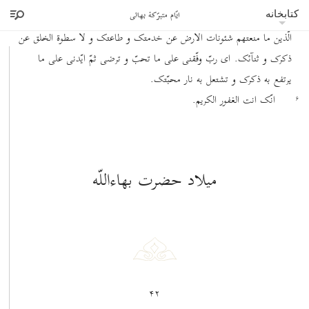
ایّام متبرّکۀ بهائی
فی کلّ الاحوال متمسّکاً بحبل الطافک و متشبّثاً بذیل مواهبک ثمّ اجعلنی من
کتابخانه
الّذین ما منعتهم شئونات الارض عن خدمتک و طاعتک و لا سطوة الخلق عن
ذکرک و ثنآئک. ای ربّ وفّقنی علی ما تحبّ و ترضی ثمّ ایّدنی علی ما
یرتفع به ذکرک و تشتعل به نار محبّتک.
۶
انّک انت الغفور الکریم.
۶
میلاد حضرت بهاء‌اللّه
۴۲