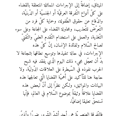
الميثاق، إضافةً إلى الإجراءات المماثلة المتعلقة بالقضاء
على كلّ أنواع التّفرقة العرقيّة أو الجنسيّة أو الدّينيّة،
والدّفاع عن حقوق الطّفولة، وحماية كلّ فرد من
التّعرّض للتّعذيب، ومحاولة القضاء على المجاعة وعلى سوء
التّغذية، والعمل على استخدام التّقدم العلميّ والتّقنيّ
لصالح السّلام ولفائدة الإنسان، إنّ كلّ هذه
الإجراءات، في حالة تنفيذها وتوسيع نطاقها بشجاعة لا
بدّ أن تعجّل مجيء ذلك اليوم الّذي يفقد فيه شبح
الحرب نفوذه في السّيطرة على العلاقات الدّوليّة. ولا
حاجة هنا للتّأكيد على أهميّة القضايا الّتي تعالجها هذه
البيانات والمواثيق، ولكن نظرًا إلى أنّ لبعض هذه
القضايا علاقةً وثيقةً بموضوع السّلام في العالم، فإنّها
تستحقّ تعليقا إضافيًّا.
فالتّفرقة العنصريّة هي أحد أشدّ الشّرور ضررًا وأذىً