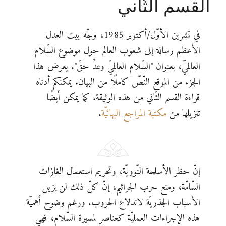
القسم الثّاني
في تشرين الأوّل/أكتوبر 1985، وجّه بيت العدل
الأعظم رسالة إلى شعوب العالم حول موضوع السّلام
العالميّ، بعنوان "السّلام العالميّ وعدٌ حقّ". يعرض هذا
الجزء من الموقع النّصّ كاملًا من البيان. يمكنكم أدناه
قراءة القسم الثّاني من هذه الوثيقة. كما يمكن أيضًا
تنزيلها من
مكتبة المراجع البهائيّة
.
إنّ حظر الأسلحة النّوويّة، وتحريم استعمال الغازات
السّامّة، ومنع حرب الجراثيم، إنّ كلّ ذلك لن يزيل
الأسباب الجذريّة لاندلاع الحروب. ورغم وضوح أهميّة
هذه الإجراءات العمليّة كعناصر لمسيرة السّلام، فهي