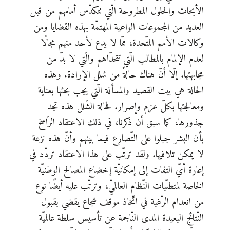
الأبحاث والحلول المطروحة الّتي تتكدّس أمامهم من قبل
العديد من المجموعات الواعية المهتمّة بهذه القضايا ومن
وكالات الأمم المتّحدة، ممّا لا يدع لأحد منهم مجالًا
لعدم الإلمام بالمطالب الّتي تتحدّاهم والّتي لا بدّ من
مجابهتها. إلّا أنّ هناك حالةً من شلل الإرادة. وهذه
الحالة هي بيت القصيد والمسألة الّتي يجب بحثها بعناية
ومعالجتها بكلّ عزم وإصرار. فحالة الشّلل هذه تجد
جذورها، كما سبق أن ذكرنا، في ذلك الاعتقاد الرّاسخ
بأن البشر جبلوا على التّصارع فيما بينهم وأنّ هذه نزعة
لا يمكن تلافيها. ولقد ترتّب على هذا الاعتقاد تردّد في
إعارة أيّ التفات إلى إمكانيّة إخضاع المصالح الوطنيّة
الخاصة لمتطلّبات النّظام العالميّ، وترتّب عليه أيضًا نوع
من انعدام الرّغبة في اتّخاذ موقف شجاع يقضي بقبول
النّتائج البعيدة المدى النّاجمة عن تأسيس سلطة عالميّة