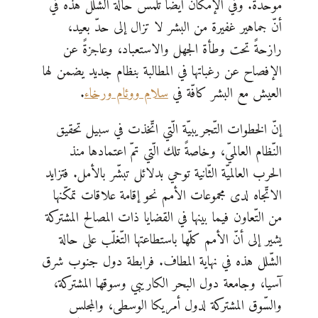
موحّدة. وفي الإمكان أيضا تلمّس حالة الشّلل هذه في
أنّ جماهير غفيرة من البشر لا تزال إلى حدّ بعيد،
رازحةً تحت وطأة الجهل والاستعباد، وعاجزةً عن
الإفصاح عن رغباتها في المطالبة بنظام جديد يضمن لها
العيش مع البشر كافّة في
سلام ووئام ورخاء
.
إنّ الخطوات التّجريبيّة الّتي اتّخذت في سبيل تحقيق
النّظام العالميّ، وخاصةً تلك الّتي تمّ اعتمادها منذ
الحرب العالميّة الثّانية توحي بدلائل تبشّر بالأمل. فتزايد
الاتّجاه لدى مجموعات الأمم نحو إقامة علاقات تمكّنها
من التّعاون فيما بينها في القضايا ذات المصالح المشتركة
يشير إلى أنّ الأمم كلّها باستطاعتها التّغلّب على حالة
الشّلل هذه في نهاية المطاف. فرابطة دول جنوب شرق
آسيا، وجامعة دول البحر الكاريبي وسوقها المشتركة،
والسّوق المشتركة لدول أمريكا الوسطى، والمجلس