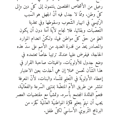
رعيل من الأشخاص المخلصين ينتمون إلى كلّ دين وإلى
كلّ وطن. وممّا لا جدل فيه أنّ الجهل هو السّبب
الرّئيسيّ في انهيار الشّعوب وسقوطها وفي تغذية
التّعصّبات وبقائها. فلا نجاح لأيّة أمّة دون أن يكون
العلم من حقّ كلّ مواطن فيها، ولكنّ انعدام الموارد
والمصادر يحدّ من قدرة العديد من الأمم على سدّ هذه
الحاجة، فيفرض عليها عندئذ ترتيبا خاصًّا تعتمده في
وضع جدول للأولويّات. والهيئات صاحبة القرار في
هذا الشّأن تحسن عملا إن هي أخذت بعين الاعتبار
إعطاء الأولويّة في التّعليم للنّساء والبنات، لأنّ المعرفة
تنتشر عن طريق الأمّ المتعلّمة بمنتهى السّرعة والفعّاليّة،
فتعمّ الفائدة المجتمع بأسره. وتمشيًّا مع مقتضيات العصر
يجب أن نهتمّ بتعليم فكرة المواطنيّة العالميّة كجزء من
البرنامج التّربويّ الأساسيّ لكلّ طفل.