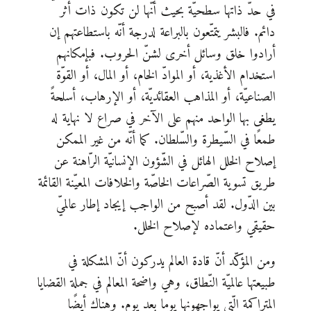
في حدّ ذاتها سطحيّة بحيث أنّها لن تكون ذات أثر
دائم. فالبشر يتمتّعون بالبراعة لدرجة أنّه باستطاعتهم إن
أرادوا خلق وسائل أخرى لشنّ الحروب. فبإمكانهم
استخدام الأغذية، أو الموادّ الخام، أو المال، أو القوّة
الصناعيّة، أو المذاهب العقائديّة، أو الإرهاب، أسلحةً
يطغى بها الواحد منهم على الآخر في صراع لا نهاية له
طمعًا في السّيطرة والسّلطان. كما أنّه من غير الممكن
إصلاح الخلل الهائل في الشّؤون الإنسانيّة الرّاهنة عن
طريق تسوية الصّراعات الخاصّة والخلافات المعيّنة القائمة
بين الدّول. لقد أصبح من الواجب إيجاد إطار عالميّ
حقيقي واعتماده لإصلاح الخلل.
ومن المؤكّد أنّ قادة العالم يدركون أنّ المشكلة في
طبيعتها عالميّة النّطاق، وهي واضحة المعالم في جملة القضايا
المتراكمة الّتي يواجهونها يوما بعد يوم. وهناك أيضًا