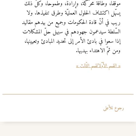
موقفا، وطاقة محرّكةً، وإرادةً، وطموحا، وكلّ ذلك
يسهّل اكتشاف الحلول العمليّة وطرق تنفيذها. ولا
ريب في أنّ قادة الحكومات وجميع من بيدهم مقاليد
السّلطة سيدعمون جهودهم في سبيل حلّ المشكلات
إذا سعوا في بادئ الأمر إلى تحديد المبادئ وتعيينها،
ومن ثمّ الاهتداء بهديها.
« القسم الأوّل
القسم الثّالث »
رجوع للأعلى