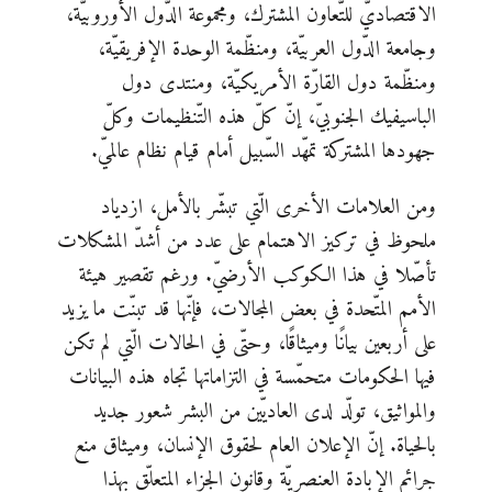
الاقتصاديّ للتّعاون المشترك، ومجموعة الدّول الأوروبيّة،
وجامعة الدّول العربيّة، ومنظّمة الوحدة الإفريقيّة،
ومنظّمة دول القارّة الأمريكيّة، ومنتدى دول
الباسيفيك الجنوبيّ، إنّ كلّ هذه التّنظيمات وكلّ
جهودها المشتركة تمهّد السّبيل أمام قيام نظام عالميّ.
ومن العلامات الأخرى الّتي تبشّر بالأمل، ازدياد
ملحوظ في تركيز الاهتمام على عدد من أشدّ المشكلات
تأصّلا في هذا الكوكب الأرضيّ. ورغم تقصير هيئة
الأمم المتّحدة في بعض المجالات، فإنّها قد تبنّت ما يزيد
على أربعين بيانًا وميثاقًا، وحتّى في الحالات الّتي لم تكن
فيها الحكومات متحمّسة في التزاماتها تجاه هذه البيانات
والمواثيق، تولّد لدى العاديّين من البشر شعور جديد
بالحياة. إنّ الإعلان العام لحقوق الإنسان، وميثاق منع
جرائم الإبادة العنصريّة وقانون الجزاء المتعلّق بهذا