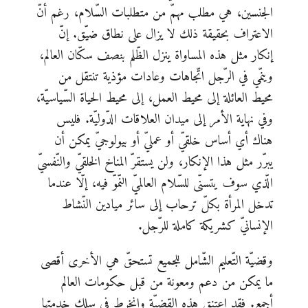
الجنسين، هي مطلب مهمّ من متطلبات السّلام، رغم أنّ
الاعتراف بحقيقة ذلك لا يزال على نطاق ضيّق. إنّ
إنكار مثل هذه المساواة ينزل الظّلم بنصف سكّان العالم،
وينمّي في الرّجل اتّجاهات وعادات مؤذية تنتقل من
محيط العائلة إلى محيط العمل، إلى محيط الحياة السّياسيّة،
وفي نهاية الأمر إلى ميدان العلاقات الدّوليّة. فليس
هناك أي أساس خلقيّ أو عمليّ أو بيولوجيّ يمكن أن
يبرّر مثل هذا الإنكار، ولن يستقرّ المناخ الخلقيّ والنّفسيّ
الّذي سوف يتسنّى للسّلام العالميّ النّموّ فيه، إلّا عندما
تدخل المرأة بكلّ ترحاب إلى سائر ميادين النّشاط
الإنسانيّ كشريكة كاملة للرّجل.
وقضيّة التّعليم الشّامل للجميع تستحقّ هي الأخرى أقصى
ما يمكن من دعم ومعونة من قبل حكومات العالم
أجمع. فقد اعتنق هذه القضيّة وانخرط في سلك خدمتها