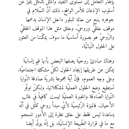
بإطار التّعامل إلى مستوى التّقيّد والمثل بشكل يتميّز عن
أسلوب الإذعان للأمر الواقع. ذلك أنّ السّلام في
جوهره ينبع من حالة تتبلور داخل الإنسان يدعمها
موقف خلقيّ وروحيّ. وخلق مثل هذا الموقف الخلقيّ
والرّوحيّ هو بصورة أساسيّة ما سوف يمكّننا من العثور
على الحلول النّهائيّة.
وهناك مبادئ روحيّة يصفها البعض بأنها قيم إنسانيّة
يمكن عن طريقها إيجاد الحلول لكلّ مشكلة اجتماعيّة.
وعلى وجه العموم، فإنّ أيّة مجموعة بشريّة صادقة النّوايا
تستطيع وضع الحلول العمليّة لمشكلاتها. ولكنّ توفّر
النّوايا الصّادقة والخبرة العمليّة ليست كافيةً في غالب
الأحيان. فالميزة الرّئيسيّة لأيّ مبدأ روحي تتمثّل في أنّه
يساعدنا ليس فقط على خلق نظرة إلى الأمور تنسجم
مع ما في قرارة الطّبيعة الإنسانيّة، بل إنّه يولّد أيضا