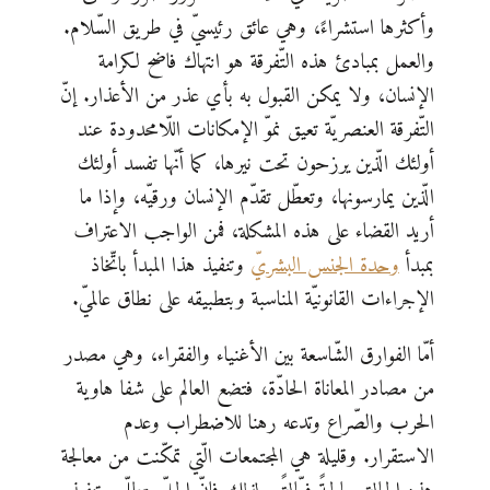
وأكثرها استشراءً، وهي عائق رئيسيّ في طريق السّلام.
والعمل بمبادئ هذه التّفرقة هو انتهاك فاضح لكرامة
الإنسان، ولا يمكن القبول به بأي عذر من الأعذار. إنّ
التّفرقة العنصريّة تعيق نموّ الإمكانات اللّامحدودة عند
أولئك الّذين يرزحون تحت نيرها، كما أنّها تفسد أولئك
الّذين يمارسونها، وتعطّل تقدّم الإنسان ورقيّه، وإذا ما
أريد القضاء على هذه المشكلة، فمن الواجب الاعتراف
بمبدأ
وحدة الجنس البشريّ
وتنفيذ هذا المبدأ باتّخاذ
الإجراءات القانونيّة المناسبة وبتطبيقه على نطاق عالميّ.
أمّا الفوارق الشّاسعة بين الأغنياء والفقراء، وهي مصدر
من مصادر المعاناة الحادّة، فتضع العالم على شفا هاوية
الحرب والصّراع وتدعه رهنا للاضطراب وعدم
الاستقرار. وقليلة هي المجتمعات الّتي تمكّنت من معالجة