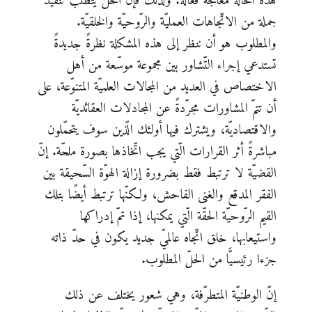
هذه الحالة معالجةً فعّالةً. ولذلك فإنّ الحلّ يتطلّب تنفيذ
جملة من الاتّجاهات العمليّة والرّوحيّة والخلقيّة.
والمطلوب هو أن ننظر إلى هذه المشكلة نظرةً جديدةً
تستدعي إجراء التّشاور بين مجموعة موسّعة من أهل
الاختصاص في العديد من المجالات العلميّة المتنوّعة، على
أن تتمّ المشاورات مجرّدةً عن المجادلات العقائديّة
والاقتصاديّة، ويشترك فيها أولئك الّذين سوف يتحمّلون
مباشرةً أثر القرارات الّتي يجب اتّخاذها بصورة ملحّة. إنّ
القضيّة لا ترتبط فقط بضرورة إزالة الهوّة السّحيقة بين
الفقر المدقع والغنى الفاحش، ولكنّها ترتبط أيضًا بتلك
القيم الرّوحيّة الحقّة الّتي يمكنها، إذا تمّ إدراكها
واستيعابها، خلق اتّجاه عالميّ جديد يكون في حدّ ذاته
جزءا رئيسيًّا من الحلّ المطلوب.
إنّ الوطنيّة المتطرّفة، وهي شعور يختلف عن ذلك