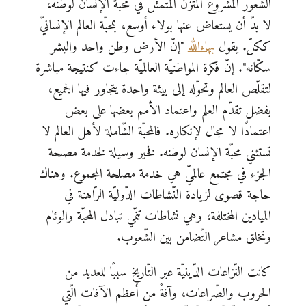
الشّعور المشروع المتّزن المتمثّل في محبّة الإنسان لوطنه،
لا بدّ أن يستعاض عنها بولاء أوسع، بمحبّة العالم الإنسانيّ
ككلّ. يقول
بهاءاللّٰه
"إنّ الأرض وطن واحد والبشر
سكّانه". إنّ فكرة المواطنيّة العالميّة جاءت كنتيجة مباشرة
لتقلّص العالم وتحوّله إلى بيئة واحدة يتجاور فيها الجميع،
بفضل تقدّم العلم واعتماد الأمم بعضها على بعض
اعتمادًا لا مجال لإنكاره. فالمحبّة الشّاملة لأهل العالم لا
تستثني محبّة الإنسان لوطنه. فخير وسيلة لخدمة مصلحة
الجزء في مجتمع عالميّ هي خدمة مصلحة المجموع. وهناك
حاجة قصوى لزيادة النّشاطات الدّوليّة الرّاهنة في
الميادين المختلفة، وهي نشاطات تنمّي تبادل المحبّة والوئام
وتخلق مشاعر التّضامن بين الشّعوب.
كانت النّزاعات الدّينيّة عبر التّاريخ سببًا للعديد من
الحروب والصّراعات، وآفةً من أعظم الآفات الّتي