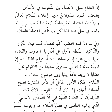
إنّ انعدام سبل الاتّصال بين الشّعوب في الأساس
يضعف الجهود المبذولة في سبيل إحلال السّلام العالميّ
ويهدّدها. فاعتماد لغة إضافيّة كلغة عالميّة سيسهم إسهاما
واسعا في حلّ هذه المشاكل ويستأهل اهتمامًا عاجلًا.
وفي سردنا لهذه القضايا كلّها نقطتان تستدعيان التّكرار
والتّأكيد. النّقطة الأولى هي أنّ إنهاء الحروب والقضاء
عليها ليس مجرّد إبرام معاهدات، أو توقيع اتّفاقيّات. إنّ
المهمّة معقّدة تتطلّب مستوىً جديدًا من الالتزام بحلّ
قضايا لا يربط عادةً بينها وبين موضوع البحث عن
السّلام. ففكرة الأمن الجماعيّ أو الأمن المشترك تصبح
أضغاث أحلام إذا كان أساسها الوحيد الاتّفاقات
السّياسيّة. أمّا النّقطة الثّانيّة فهي أنّ التّحدّي الأساسيّ
الّذي يواجه العاملين في قضايا السّلام هو وجوب السّموّ