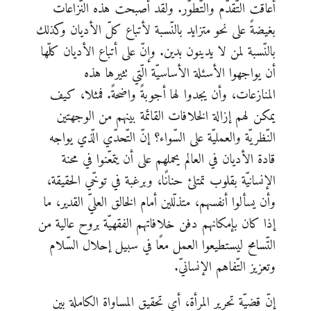
أعاقت التّقدّم والتّطوّر. ولقد أصبحت هذه النّزاعات
بغيضةً على نحو متزايد بالنّسبة لأتباع كلّ الأديان وكذلك
بالنّسبة لمن لا يدينون بدين. وإنّ على أتباع الأديان كلّها
أن يواجهوا الأسئلة الأساسيّة الّتي تثيرها هذه
المنازعات، وأن يجدوا لها أجوبةً واضحةً. فمثلا، كيف
يمكن لهم إزالة الخلافات القائمة بينهم من الوجهتين
النّظريّة والعمليّة على السّواء؟ إنّ التّحدّي الّذي يواجه
قادة الأديان في العالم يحملهم على أن يتمعّنوا في محنة
الإنسانيّة بقلوب تمتلئ حنانًا، وبرغبة في توخّي الحقيقة،
وأن يسألوا أنفسهم، متذلّلين أمام الخالق العليّ القدير، ما
إذا كان بإمكانهم دفن خلافاتهم الفقهيّة بروح عالية من
التّسامح ليستطيعوا العمل معًا في سبيل إحلال السّلام
وتعزيز التّفاهم الإنسانيّ.
إنّ قضيّة تحرير المرأة، أي تحقيق المساواة الكاملة بين