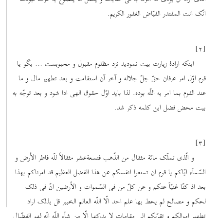
انّک انت المقتدر الفیّاض الغفور الکریم.
[۲]
اینکه ارادۀ زیارت بیت نمودید نزد مظلوم مقبول و محبوبست … بگو یا
قوم اوّل امر عرفان حقّ جلّ جلاله و آخر آن استقامت و بعد تطهیر مال و ما
عند القوم بما امر به اللّه بوده. لذا باید اوّل حقوق الهی ادا شود و بعد توجّه به
بیت محض فضل این کلمه ذکر شد.
[۳]
و الّذی تملّک مائة مثقال من الذّهب فتسعة‌عشر مثقالاً للّه فاطر الأرض و
السّمآء ایّاکم یا قوم ان تمنعوا انفسکم عن هذا الفضل العظیم قد امرناکم بهذا
بعد اذ کنّا غنیّاً عنکم و عن کلّ من فی السّموات و الأرضین انّ فی ذلک
لحکم و مصالح لم یحط بها علم احد الّا اللّه العالم الخبیر قل بذلک اراد
تطهیر اموالکم و تقرّبکم الی مقامات لا یدرکها الّا من شآء اللّه انّه لهو الفضّال