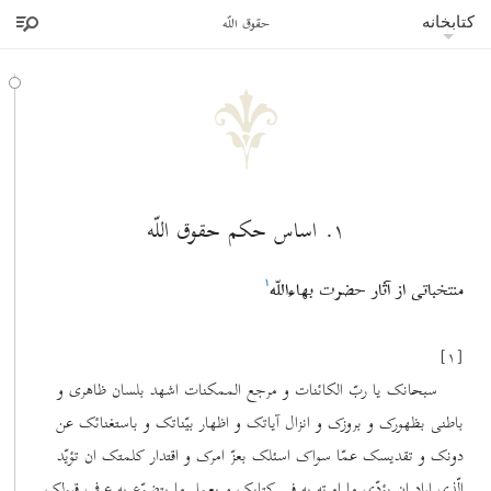
بازبینی اوت ۲۰۰۹
حقوق اللّه
کتابخانه
۱. اساس حکم حقوق اللّه
منتخباتی از آثار حضرت بهاءاللّه
۱
[۱]
سبحانک یا ربّ الکائنات و مرجع الممکنات اشهد بلسان ظاهری و
باطنی بظهورک و بروزک و انزال آیاتک و اظهار بیّناتک و باستغنائک عن
دونک و تقدیسک عمّا سواک اسئلک بعزّ امرک و اقتدار کلمتک ان تؤیّد
الّذی اراد ان یؤدّی ما امرته به فی کتابک و یعمل ما یتضوّع به عرف قبولک