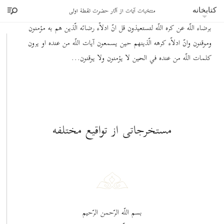
منتخبات آيات از آثار حضرت نقطۀ اولی
قل انّ رضآء من يظهره اللّه رضآء اللّه وكره من يظهره اللّه كره اللّه انتم
کتابخانه
برضاء اللّه عن كره اللّه لتستعيذون قل انّ ادلاّء رضائه الّذين هم به مؤمنون
وموقنون وانّ ادلاّء كرهه الّذينهم حين يسمعون آيات اللّه من عنده او يرون
كلمات اللّه من عنده في الحين لا يؤمنون ولا يوقنون...
مستخرجاتى از تواقيع مختلفه
بسم اللّه الرّحمن الرّحيم