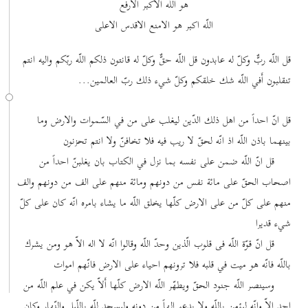
هو اللّه الاكبر الارفع
اللّه اكبر هو الامنع الاقدس الاعلی
قل اللّه ربٌّ وكلّ له عابدون قل اللّه حقٌّ وكلّ له قانتون ذلكم اللّه ربّكم واليه انتم
تنقلبون أَفي اللّه شك خلقكم وكلّ شيء ذلك ربّ العالمين...
قل انّ احداً من اهل ذلك الدّين ليغلب على من في السّموات والارض وما
بينهما باذن اللّه اذ انّه لحقّ لا ريب فيه فلا تخافنّ ولا انتم تحزنون
قل انّ اللّه ضمن على نفسه بما نزل في الكتاب بان يغلبنّ احداً من
اصحاب الحقّ على مائة نفس من دونهم ومائة منهم على الف من دونهم والف
منهم على كلّ من على الارض كلّها يخلق اللّه ما يشاء بامره انّه كان على كلّ
شيء قديرا
قل انّ قوّة اللّه فى قلوب الّذين وحدّ اللّه وقالوا انّه لا اله الاّ هو ومن يشرك
باللّه فانّه هو ميت في قلبه فلا ترونهم احياء على الارض فانّهم اموات
وسينصر اللّه جنود الحقّ ويطهّر اللّه الارض كلّها أَلاّ يكن في علم اللّه من
احد الاّ وانّه ليؤمن باللّه ولا يدعو الهاً من دونه وليسجد للّه باللّيل والنّهار وكان