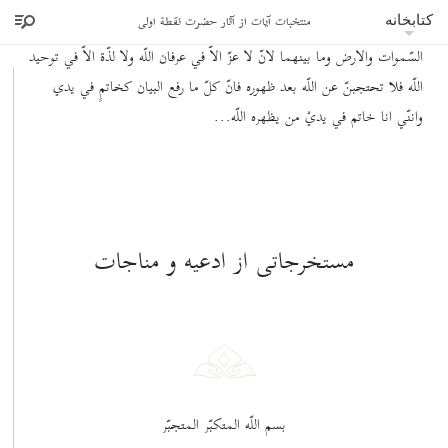
منتخبات آيات از آثار حضرت نقطۀ اولی
بمن يظهره اللّه قبل كلّ شيء واننّي انا بذلك لافتخرنّ على من في ملكوت
کتابخانه
السّموات والارض وما بينهما لانّ لا عزّ الاّ في عرفان اللّه ولا لذّة الاّ في توحيد
اللّه فلا تحتجبنّ عن اللّه بعد ظهوره فانّ كلّ ما رفع البيان كخاتمٍ في يدي
واننّي انا خاتم في يديْ من يظهره اللّه...
مستخرجاتى از ادعيه و مناجات
بسم اللّه المتكبّر المتجبّر