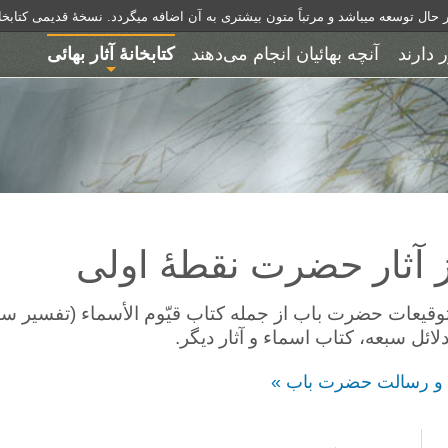
ر حال توسعه میباشد و مرتباً متون بیشتری به آن اضافه میگردد.
نسخۀ قدیمی کتابخان
ر دارند
آنچه بهائیان انجام می‌دهند
کتابخانهٔ آثار بهائی
ز آثار حضرت نقطهٔ اولى
توقیعات حضرت باب از جمله کتاب قیّوم ‌الأسماء (تفسیر سو
ئل سبعه، کتاب اسماء و آثار دیگر.
گی و رسالت حضرت باب »