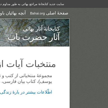
سایت جدید کتابخانهٔ مراجع بهائی به طور مداوم د
صفحۀ اصلی
آنچه بهائیان باو
Bahai.org
کتابخانهٔ آثار بهائی
آثار حضرت باب
منتخبات آيات ا
مجموعهٔ منتخباتی از کتب و 
یوسف)، کتاب بیان فارسی، دلا
اطّلاعات بیشتر در بارهٔ زند