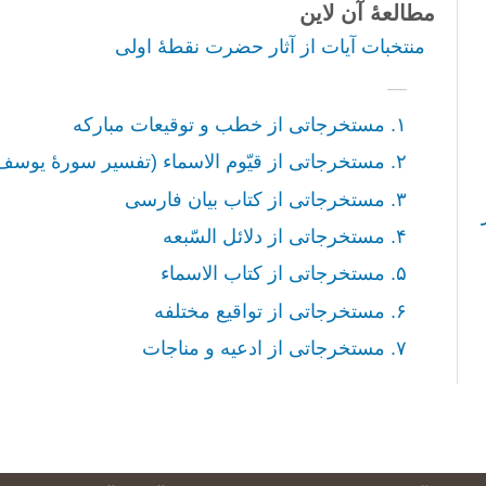
مطالعۀ آن لاین
منتخبات آيات از آثار حضرت نقطۀ اولی
۱. مستخرجاتى از خطب و توقيعات مبارکه
۲. مستخرجاتی از قيّوم الاسماء (تفسير سورۀ يوسف)
۳. مستخرجاتى از کتاب بيان فارسی
۴. مستخرجاتى از دلائل السّبعه
۵. مستخرجاتى از کتاب الاسماء
۶. مستخرجاتى از تواقيع مختلفه
۷. مستخرجاتى از ادعيه و مناجات