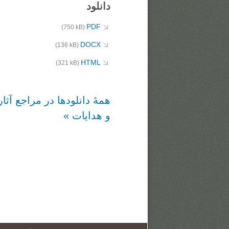
دانلود
PDF
(750 kB)
DOCX
(136 kB)
HTML
(321 kB)
همهٔ دانلودها در مراجع آثار
و هدایات »