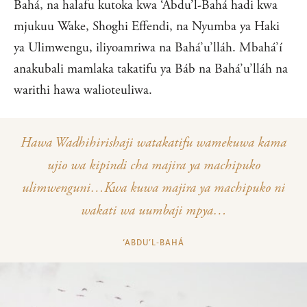
Bahá, na halafu kutoka kwa ‘Abdu’l-Bahá hadi kwa
mjukuu Wake, Shoghi Effendi, na Nyumba ya Haki
ya Ulimwengu, iliyoamriwa na Bahá’u’lláh. Mbahá’í
anakubali mamlaka takatifu ya Báb na Bahá’u’lláh na
warithi hawa walioteuliwa.
Hawa Wadhihirishaji watakatifu wamekuwa kama
ujio wa kipindi cha majira ya machipuko
ulimwenguni…Kwa kuwa majira ya machipuko ni
wakati wa uumbaji mpya…
‘ABDU’L‑BAHÁ