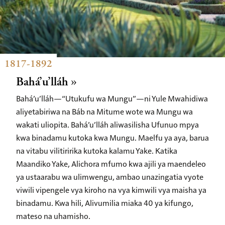
1817-1892
Bahá’u’lláh
Bahá’u’lláh—“Utukufu wa Mungu”—ni Yule Mwahidiwa
aliyetabiriwa na Báb na Mitume wote wa Mungu wa
wakati uliopita. Bahá’u’lláh aliwasilisha Ufunuo mpya
kwa binadamu kutoka kwa Mungu. Maelfu ya aya, barua
na vitabu vilitiririka kutoka kalamu Yake. Katika
Maandiko Yake, Alichora mfumo kwa ajili ya maendeleo
ya ustaarabu wa ulimwengu, ambao unazingatia vyote
viwili vipengele vya kiroho na vya kimwili vya maisha ya
binadamu. Kwa hili, Alivumilia miaka 40 ya kifungo,
mateso na uhamisho.