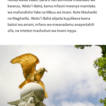
kwanza, ‘Abdu’l-Bahá, kama mfasiri mwenye mamlaka
wa mafundisho Yake na Mkuu wa Imani. Kote Mashariki
na Magharibi, ‘Abdu’l-Bahá alipata kujulikana kama
balozi wa amani, mfano wa mwanadamu anayestahili
sifa, na mtetezi mashuhuri wa Imani mpya.