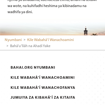
wa wote, na kuhifadhi heshima ya kibinadamu na
wadhifa ya dini.
Nyumbani
Kile Wabahá’í Wanachoamini
Bahá’u’lláh na Ahadi Yake
BAHAI.ORG NYUMBANI
KILE WABAHÁ’Í WANACHOAMINI
KILE WABAHÁ’Í WANACHOFANYA
JUMUIYA ZA KIBAHÁ’Í ZA KITAIFA