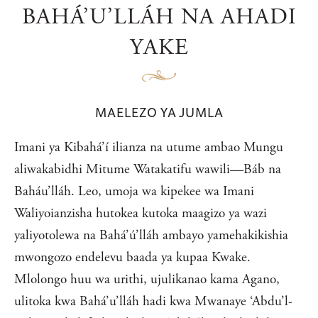
BAHÁ’U’LLÁH NA AHADI
YAKE
MAELEZO YA JUMLA
Imani ya Kibahá’í ilianza na utume ambao Mungu
aliwakabidhi Mitume Watakatifu wawili—Báb na
Baháu’lláh. Leo, umoja wa kipekee wa Imani
Waliyoianzisha hutokea kutoka maagizo ya wazi
yaliyotolewa na Bahá’ú’lláh ambayo yamehakikishia
mwongozo endelevu baada ya kupaa Kwake.
Mlolongo huu wa urithi, ujulikanao kama Agano,
ulitoka kwa Bahá’u’lláh hadi kwa Mwanaye ‘Abdu’l-