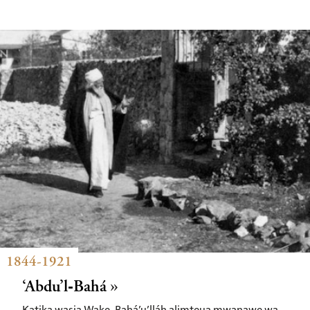
1844-1921
‘Abdu’l‑Bahá
Katika wasia Wake, Bahá’u’lláh alimteua mwanawe wa