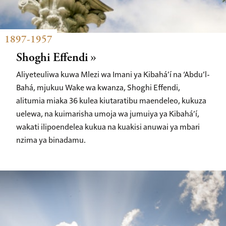
1897-1957
Shoghi Effendi
Aliyeteuliwa kuwa Mlezi wa Imani ya Kibahá’í na ‘Abdu’l-
Bahá, mjukuu Wake wa kwanza, Shoghi Effendi,
alitumia miaka 36 kulea kiutaratibu maendeleo, kukuza
uelewa, na kuimarisha umoja wa jumuiya ya Kibahá’í,
wakati ilipoendelea kukua na kuakisi anuwai ya mbari
nzima ya binadamu.