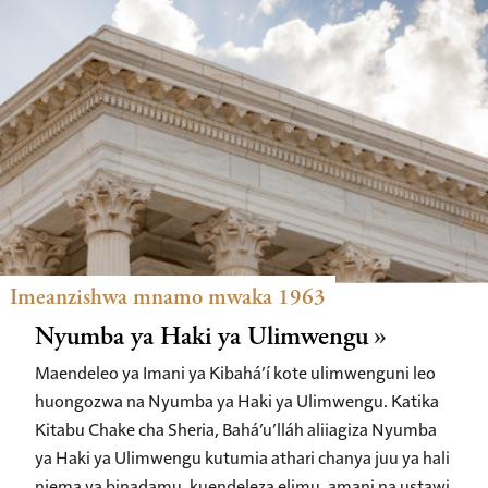
Imeanzishwa mnamo mwaka 1963
Nyumba ya Haki ya Ulimwengu
Maendeleo ya Imani ya Kibahá’í kote ulimwenguni leo
huongozwa na Nyumba ya Haki ya Ulimwengu. Katika
Kitabu Chake cha Sheria, Bahá’u’lláh aliiagiza Nyumba
ya Haki ya Ulimwengu kutumia athari chanya juu ya hali
njema ya binadamu, kuendeleza elimu, amani na ustawi