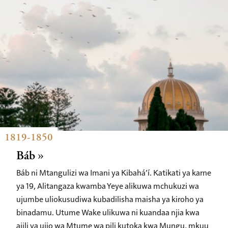
1819-1850
Báb
Báb ni Mtangulizi wa Imani ya Kibahá’í. Katikati ya karne
ya 19, Alitangaza kwamba Yeye alikuwa mchukuzi wa
ujumbe uliokusudiwa kubadilisha maisha ya kiroho ya
binadamu. Utume Wake ulikuwa ni kuandaa njia kwa
ajili ya ujio wa Mtume wa pili kutoka kwa Mungu, mkuu