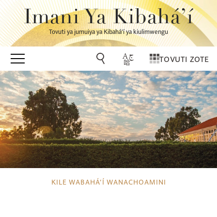
Imani Ya Kibahá’í
Tovuti ya jumuiya ya Kibahá’í ya kiulimwengu
TOVUTI ZOTE
KILE WABAHÁ’Í WANACHOAMINI