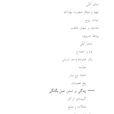
نمای کلّی
عهد و میثاق حضرت بهاءالله
حیات روح
خداوند و جهان خلقت
روابط ضروری
نمای کلّی
فرد و اجتماع
یک خانوادۀ واحد انسانی
مقدّمه
اتحاد نوع بشر
رفع تعصبات
زندگی بر اساس اصل یگانگی
گزیده‌ای از آثار
مقالات و منابع