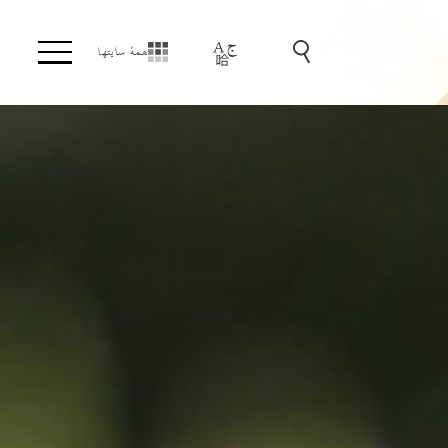
همهٔ سایتها