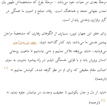
مرحلۀ بعدی در حیات خود می‌باشد – مرحلۀ بلوغ كه مشخصه‌اش ظهور یك
تمدن جهانی متحد و هماهنگ است. رفاه، صلح و امنیت ما همگی در
گرو برقراری وحدتی پایدار است.
برای خلق این جهان نوین، ‌بسیاری از الگوهای رفتاری که مشخصۀ مراحل
پیشین هستی ما می‌باشند باید كنار گذاشته شوند.
حضرت عبدالبهاء
می‌فرمایند: «
باید بی‌وقفه تلاش نماییم و دمی نیاساییم تا ماهیت روحانی
انسان پرورش یابد و با قوایی خستگی ناپذیر در راه پیشبرد بشریت به سوی
]
1
[
اصالت مقامِ حقیقی که برای او در نظر گرفته شده، کوشش نماییم.
»
(ترجمه)
«
باید از دل و جان بکوشیم تا حقیقت وحدت در میانمان جلوه نماید.
»
]
2
[
(ترجمه)