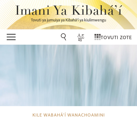
Imani Ya Kibahá’í
Tovuti ya jumuiya ya Kibahá’í ya kiulimwengu
TOVUTI ZOTE
KILE WABAHÁ’Í WANACHOAMINI