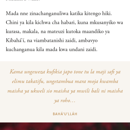
Mada nne zinachanganuliwa katika kitengo hiki.
Chini ya kila kichwa cha habari, kuna mkusanyiko wa
kurasa, makala, na mateuzi kutoka maandiko ya
Kibahá’í, na viambatanishi zaidi, ambavyo
kuchanganua kila mada kwa undani zaidi.
Kama ungeweza kufikia japo tone tu la maji safi ya
elimu takatifu, ungetambua mara moja kwamba
maisha ya ukweli sio maisha ya mwili bali ni maisha
ya roho…
BAHÁ’U’LLÁH