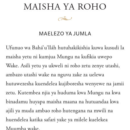
MAISHA YA ROHO
MAELEZO YA JUMLA
Ufunuo wa Bahá’u’lláh hutuhakikishia kuwa kusudi la
maisha yetu ni kumjua Mungu na kufikia uwepo
Wake. Asili yetu ya ukweli ni roho zetu zenye utashi,
ambazo utashi wake na nguvu zake za uelewa
hutuwezesha kuendelea kujiboresha wenyewe na jamii
zetu. Kutembea njia ya huduma kwa Mungu na kwa
binadamu huyapa maisha maana na hutuandaa kwa
ajili ya muda ambao roho hutengana na mwili na
huendelea katika safari yake ya milele kuelekea
Muumba wake.