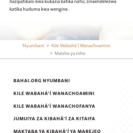
hazipatikani kwa kukazia katika nafsi; zinaendelezwa
katika huduma kwa wengine.
Nyumbani
Kile Wabahá’í Wanachoamini
Maisha ya roho
BAHAI.ORG NYUMBANI
KILE WABAHÁ’Í WANACHOAMINI
KILE WABAHÁ’Í WANACHOFANYA
JUMUIYA ZA KIBAHÁ’Í ZA KITAIFA
MAKTABA YA KIBAHÁ’Í YA MAREJEO