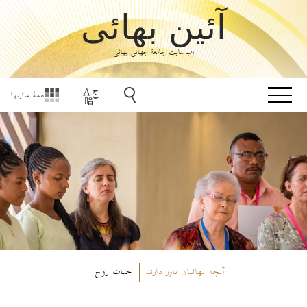
آئین بهائی
وب‌سایت جامعۀ جهانی بهائی
همهٔ سایتها
آنچه بهائیان باور دارند
حیات روح