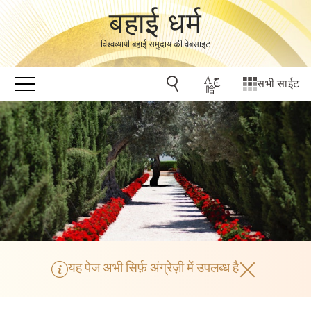
बहाई धर्म
विश्वव्यापी बहाई समुदाय की वेबसाइट
सभी साईट
यह पेज अभी सिर्फ़ अंग्रेज़ी में उपलब्ध है