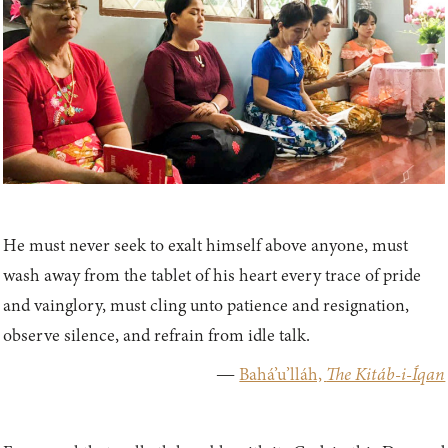
He must never seek to exalt himself above anyone, must
wash away from the tablet of his heart every trace of pride
and vainglory, must cling unto patience and resignation,
observe silence, and refrain from idle talk.
—
Bahá’u’lláh,
The Kitáb-i-Íqan