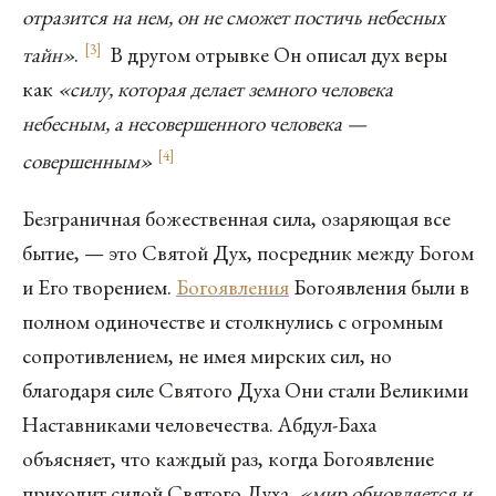
отразится на нем, он не сможет постичь небесных
[
3
]
тайн»
.
В другом отрывке Он описал дух веры
как
«силу, которая делает земного человека
небесным, а несовершенного человека —
[
4
]
совершенным»
Безграничная божественная сила, озаряющая все
бытие, — это Святой Дух, посредник между Богом
и Его творением.
Богоявления
Богоявления были в
полном одиночестве и столкнулись с огромным
сопротивлением, не имея мирских сил, но
благодаря силе Святого Духа Они стали Великими
Наставниками человечества. Абдул-Баха
объясняет, что каждый раз, когда Богоявление
приходит силой Святого Духа,
«мир обновляется и