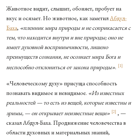
Животное видит, слышит, обоняет, пробует на
вкус и осязает. Но животное, как заметил
Абдул-
Баха
,
«пленник мира природы и не соприкасается с
тем, что находится внутри и вне природы; оно не
имеет духовной восприимчивости, лишено
преимуществ сознания, не осознает мира Бога и
[
1
]
неспособно отклониться от закона природы»
.
«Человеческому духу» присуща способность
познавать видимое и невидимое.
«Из известных
реальностей — то есть из вещей, которые известны и
[
2
]
зримы, — он открывает неизвестные вещи»
, —
сказал Абдул-Баха. Продвижение человечества в
области духовных и материальных знаний,